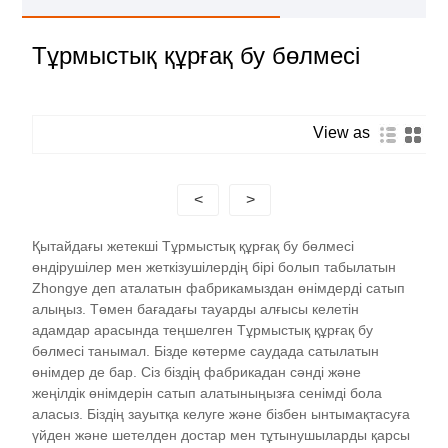
Тұрмыстық құрғақ бу бөлмесі
View as
<
>
Қытайдағы жетекші Тұрмыстық құрғақ бу бөлмесі
өндірушілер мен жеткізушілердің бірі болып табылатын
Zhongye деп аталатын фабрикамыздан өнімдерді сатып
алыңыз. Төмен бағадағы тауарды алғысы келетін
адамдар арасында теңшелген Тұрмыстық құрғақ бу
бөлмесі танымал. Бізде көтерме саудада сатылатын
өнімдер де бар. Сіз біздің фабрикадан сәнді және
жеңілдік өнімдерін сатып алатыныңызға сенімді бола
аласыз. Біздің зауытқа келуге және бізбен ынтымақтасуға
үйден және шетелден достар мен тұтынушыларды қарсы