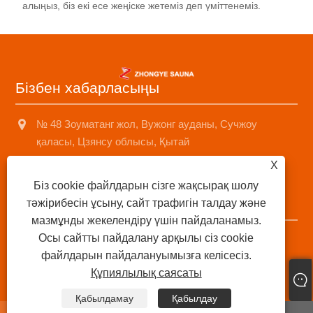
алыңыз, біз екі есе жеңіске жетеміз деп үміттенеміз.
Бізбен хабарласыңы
№ 48 Зоуматанг жол, Вужонг ауданы, Сучжоу
қаласы, Цзянсу облысы, Қытай
X
+8618001574499
Біз cookie файлдарын сізге жақсырақ шолу
saunad688@163.com
тәжірибесін ұсыну, сайт трафигін талдау және
мазмұнды жекелендіру үшін пайдаланамыз.
Осы сайтты пайдалану арқылы сіз cookie
Авторлық құқық © 2025 Suzhou Sonzhone Sozhee Sozhe
файлдарын пайдалануымызға келісесіз.
Sozhe Cole, Ltd Барлық құқықтар қорғалған.
Құпиялылық саясаты
Links
|
Sitemap
|
RSS
|
XML
|
Құпиялылық саясаты
|
Қабылдамау
Қабылдау