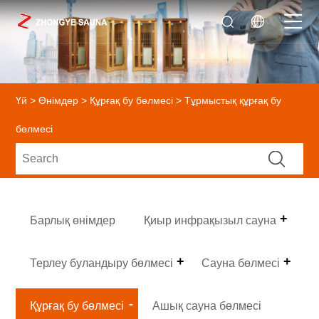
Үй
>
Өнімдер
>
Құрғақ бу бөлмесі
> Тұрмыстық құрғақ бу
бөлмесі
Барлық өнімдер
Қиыр инфрақызыл сауна
Терлеу буландыру бөлмесі
Сауна бөлмесі
Құрғақ бу бөлмесі
Ашық сауна бөлмесі