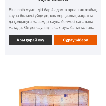
Bluetooth мүмкіндігі бар 4 адамға арналған жабық
сауна бөлмесі үйде де, коммерциялық мақсатта
да қолдануға жарамды сауна бөлмесі санатына
жатады. Ол денсаулықты сақтауға бағытталған,
алыс инфрақызыл жылыту технологиясымен
және графен энергиясының жарық толқыны
Ары қарай оқу
Сұрау жіберу
функциясымен жабдықталған қатты ағаштан
(гемлок ағашы) жасалған. Ол күнделікті фитнес,
денені қалыптастыру және денсаулық
массажының қажеттіліктерін қанағаттандыра
алады.