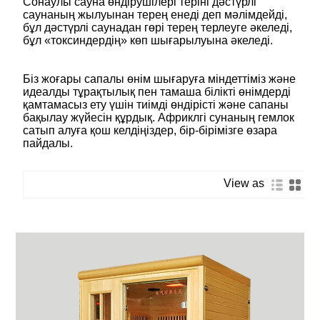
Сонаулы сауна өндірушілері теріні дәстүрлі
саунаның жылуынан терең енеді деп мәлімдейді,
бұл дәстүрлі саунадан гөрі терең терлеуге әкеледі,
бұл «токсиндердің» көп шығарылуына әкеледі.
Біз жоғары сапалы өнім шығаруға міндеттіміз және
идеалды тұрақтылық пен тамаша білікті өнімдерді
қамтамасыз ету үшін тиімді өндірісті және сапаны
бақылау жүйесін құрдық. Африклгі сунаның гемлок
сатып алуға қош келдіңіздер, бір-бірімізге өзара
пайдалы.
View as