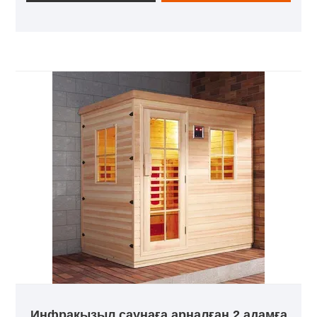
сіздің күнделікті қашуыңыз.
Инфрақызыл саунаға арналған 2 адамға