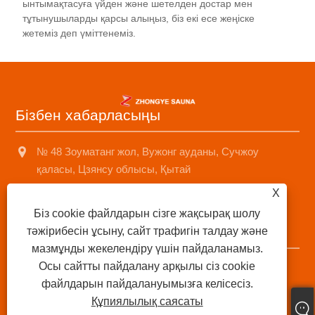
ынтымақтасуға үйден және шетелден достар мен
тұтынушыларды қарсы алыңыз, біз екі есе жеңіске
жетеміз деп үміттенеміз.
Бізбен хабарласыңы
№ 48 Зоуматанг жол, Вужонг ауданы, Сучжоу
қаласы, Цзянсу облысы, Қытай
X
+8618001574499
Біз cookie файлдарын сізге жақсырақ шолу
saunad688@163.com
тәжірибесін ұсыну, сайт трафигін талдау және
мазмұнды жекелендіру үшін пайдаланамыз.
Осы сайтты пайдалану арқылы сіз cookie
Авторлық құқық © 2025 Suzhou Sonzhone Sozhee Sozhe
файлдарын пайдалануымызға келісесіз.
Sozhe Cole, Ltd Барлық құқықтар қорғалған.
Құпиялылық саясаты
Links
|
Sitemap
|
RSS
|
XML
|
Құпиялылық саясаты
|