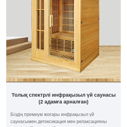
Толық спектрлі инфрақызыл үй саунасы
(2 адамға арналған)
Біздің премиум жоғары инфрақызыл үй
саунасымен детоксикация мен релаксацияны