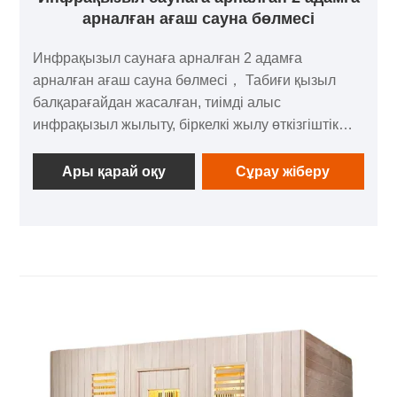
арналған ағаш сауна бөлмесі
Инфрақызыл саунаға арналған 2 адамға
арналған ағаш сауна бөлмесі， Табиғи қызыл
балқарағайдан жасалған, тиімді алыс
инфрақызыл жылыту, біркелкі жылу өткізгіштік
және әлсіз ағаш хош иісі бар дәстүрлі қатты
ағаштан жасалған алыс инфрақызыл құрғақ
Ары қарай оқу
Сұрау жіберу
сауна бөлмесі. Толық негізгі конфигурациямен,
теңшелетін өлшеммен/түспен/функциялармен
және төрт сатылы сапа тексеруімен ол
экологиялық таза, берік және үйлерге,
қонақүйлерге және пәтерлерге жарамды. 1
жылдық кепілдікпен және толық техникалық
қолдаумен қамтамасыз етілген ол ыңғайлы,
ыңғайлы сауна тәжірибесін ұсынады.