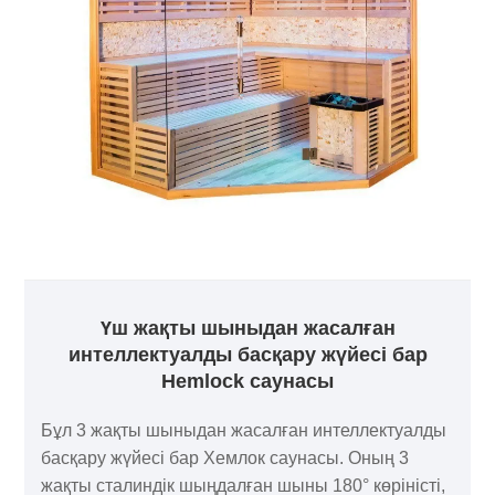
Үш жақты шыныдан жасалған
интеллектуалды басқару жүйесі бар
Hemlock саунасы
Бұл 3 жақты шыныдан жасалған интеллектуалды
басқару жүйесі бар Хемлок саунасы. Оның 3
жақты сталиндік шыңдалған шыны 180° көріністі,