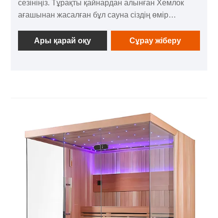
сезініңіз. Тұрақты қайнардан алынған Хемлок
ағашынан жасалған бұл сауна сіздің өмір
салтыңызға мінсіз сәйкес келетін классикалық
эстетикамен заманауи жылыту технологиясын
Ары қарай оқу
Сұрау жіберу
біріктіреді.