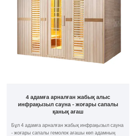
4 адамға арналған жабық алыс
инфрақызыл сауна - жоғары сапалы
қанық ағаш
Бұл 4 адамға арналған жабық инфрақызыл сауна
- жоғары сапалы гемолок ағашы көп адамның