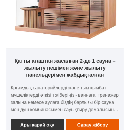
Қатты ағаштан жасалған 2-де 1 сауна –
жылыту пешімен және жылыту
панельдерімен жабдықталған
Қоғамдық санаторийлерді және тым қымбат
мүшеліктерді өткізіп жіберіңіз - ваннаға, тренажер
залына немесе аулаға біздің барлығы бір сауна
мен душ комбинасымен сауықтыру демалысын
әкеліңіз. Релаксация, қалпына келтіру және таза
көңіл көтеру үшін жасалған бұл сауна емес, бұл
Ары қарай оқу
Сұрау жіберу