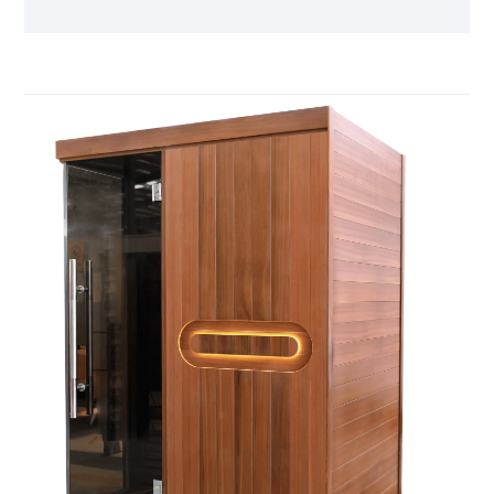
мүмкіндіктермен жабдықталған ол үй интерьеріне
үйлесімді түрде үйлесетін кең, жайлы демалысты
ұсынады — жұмыстан кейінгі демалу, отбасылық
қарым-қатынас немесе жақын достарымен
жұмсақ араласу үшін өте ыңғайлы — үйдегі
денсаулықты теңдесі жоқ ыңғайлылық пен сәнді
жайлылықпен арттырады.