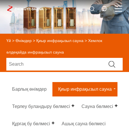
Үй
>
Өнімдер
>
Қиыр инфрақызыл сауна
> Хемлок
әлдеқайда инфрақызыл сауна
Барлық өнімдер
Қиыр инфрақызыл сауна
Терлеу буландыру бөлмесі
Сауна бөлмесі
Құрғақ бу бөлмесі
Ашық сауна бөлмесі