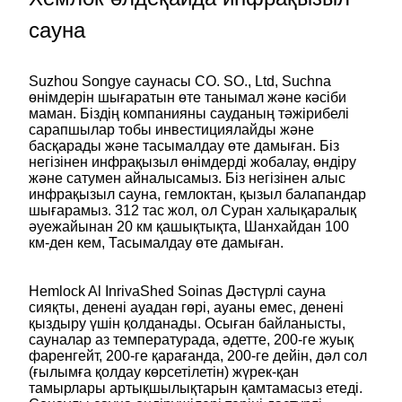
сауна
Suzhou Songye саунасы CO. SO., Ltd, Suchna
өнімдерін шығаратын өте танымал және кәсіби
маман. Біздің компанияны сауданың тәжірибелі
сарапшылар тобы инвестициялайды және
басқарады және тасымалдау өте дамыған. Біз
негізінен инфрақызыл өнімдерді жобалау, өндіру
және сатумен айналысамыз. Біз негізінен алыс
инфрақызыл сауна, гемлоктан, қызыл балапандар
шығарамыз. 312 тас жол, ол Суран халықаралық
әуежайынан 20 км қашықтықта, Шанхайдан 100
км-ден кем, Тасымалдау өте дамыған.
Hemlock Al InrivaShed Soinas Дәстүрлі сауна
сияқты, денені ауадан гөрі, ауаны емес, денені
қыздыру үшін қолданады. Осыған байланысты,
сауналар аз температурада, әдетте, 200-ге жуық
фаренгейт, 200-ге қарағанда, 200-ге дейін, дәл сол
(ғылымға қолдау көрсетілетін) жүрек-қан
тамырлары артықшылықтарын қамтамасыз етеді.