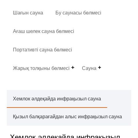
Шағын сауна
Бу саунасы бөлмесі
Ағаш шелек сауна бөлмесі
Портативті сауна бөлмесі
Жарық толқыны бөлмесі
Сауна
Хемлок әлдеқайда инфрақызыл сауна
Қызыл балқарағайдан алыс инфрақызыл сауна
Хемлок әлдеқайда инфрақызыл