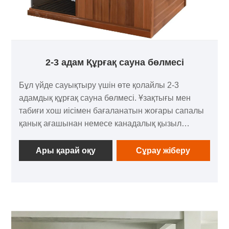
2-3 адам Құрғақ сауна бөлмесі
Бұл үйде сауықтыру үшін өте қолайлы 2-3
адамдық құрғақ сауна бөлмесі. Ұзақтығы мен
табиғи хош иісімен бағаланатын жоғары сапалы
қанық ағашынан немесе канадалық қызыл
балқарағайдан жасалған, ол озық алыс
инфрақызыл жылыту технологиясы арқылы
Ары қарай оқу
Сұрау жіберу
саунаның жоғары тәжірибесін береді.