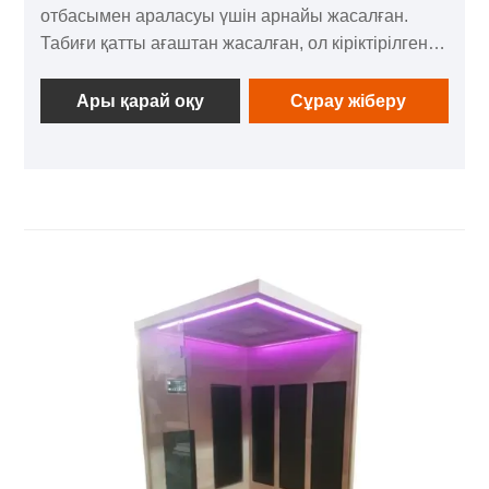
отбасымен араласуы үшін арнайы жасалған.
Табиғи қатты ағаштан жасалған, ол кіріктірілген
демалыс үстелімен бірге келеді - алыс
инфрақызыл сауықтыру үшін 4 ересек адамға
Ары қарай оқу
Сұрау жіберу
ыңғайлы орналасады, сонымен қатар шай
үзілістері мен жеңіл араласуды қолдайды. Ол
заманауи үйлердегі функционалдылық пен
атмосфераны теңестіретін жоғары деңгейлі
демалыс орны ретінде қызмет етіп, «саунадағы
релаксацияны» «отбасылық/дос кездесулерімен»
үздіксіз үйлестіреді.