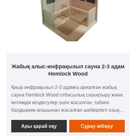
Жабық алыс-инфрақызыл сауна 2-3 адам
Hemlock Wood
Қиыр инфрақызыл 2-3 адамға арналған жабық
сауна Hemlock Wood отбасылық сауықтыру және
интимдік кездесулер үшін жасалған, табиғи
балдыркөк ағашынан жасалған шеберлікті озық
алыс инфрақызыл жылыту технологиясымен
үйлестіреді. Дәл таймер және қоршаған орта
Ары қарай оқу
Сұрау жіберу
шамдары сияқты интеллектуалды