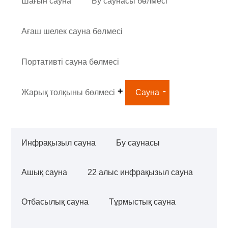
Шағын сауна
Бу саунасы бөлмесі
Ағаш шелек сауна бөлмесі
Портативті сауна бөлмесі
Жарық толқыны бөлмесі
Сауна
Инфрақызыл сауна
Бу саунасы
Ашық сауна
22 алыс инфрақызыл сауна
Отбасылық сауна
Тұрмыстық сауна