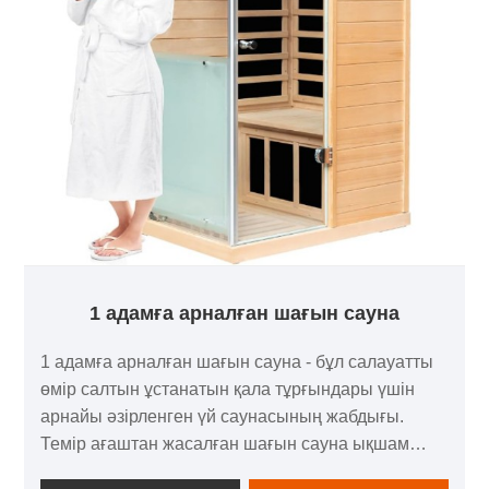
1 адамға арналған шағын сауна
1 адамға арналған шағын сауна - бұл салауатты
өмір салтын ұстанатын қала тұрғындары үшін
арнайы әзірленген үй саунасының жабдығы.
Темір ағаштан жасалған шағын сауна ықшам
және талғампаз дизайнмен ерекшеленеді, бұл