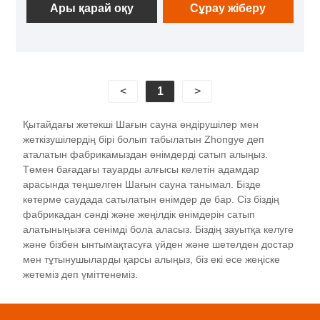
оны отбасыларға немесе шағын пәтер кеңістігіне
Ары қарай оқу
Сұрау жіберу
өте ыңғайлы етеді. Оның ішкі кеңістігі ықшам
болса да, саунада ыңғайлы демалу және ләззат
алу үшін бір адамды орналастыру жеткілікті.
<
1
>
Қытайдағы жетекші Шағын сауна өндірушілер мен
жеткізушілердің бірі болып табылатын Zhongye деп
аталатын фабрикамыздан өнімдерді сатып алыңыз.
Төмен бағадағы тауарды алғысы келетін адамдар
арасында теңшелген Шағын сауна танымал. Бізде
көтерме саудада сатылатын өнімдер де бар. Сіз біздің
фабрикадан сәнді және жеңілдік өнімдерін сатып
алатыныңызға сенімді бола аласыз. Біздің зауытқа келуге
және бізбен ынтымақтасуға үйден және шетелден достар
мен тұтынушыларды қарсы алыңыз, біз екі есе жеңіске
жетеміз деп үміттенеміз.