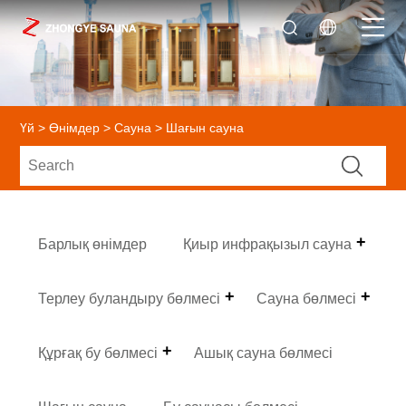
Үй
>
Өнімдер
>
Сауна
> Шағын сауна
Барлық өнімдер
Қиыр инфрақызыл сауна
Терлеу буландыру бөлмесі
Сауна бөлмесі
Құрғақ бу бөлмесі
Ашық сауна бөлмесі