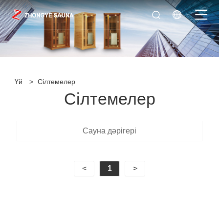
Үй
>
Сілтемелер
Сілтемелер
Сауна дәрігері
<
1
>