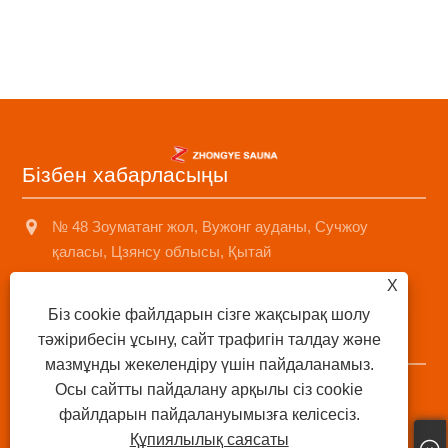
Бізбен хабарласыңы
№ 48 Зоуматанг жол, Вужонг ауданы, Сучжоу
қаласы, Цзянсу облысы, Қытай
X
+8618001574499
Біз cookie файлдарын сізге жақсырақ шолу
saunad688@163.com
тәжірибесін ұсыну, сайт трафигін талдау және
мазмұнды жекелендіру үшін пайдаланамыз.
Осы сайтты пайдалану арқылы сіз cookie
Авторлық құқық © 2025 Suzhou Sonzhone Sozhee Sozhe
файлдарын пайдалануымызға келісесіз.
Sozhe Cole, Ltd Барлық құқықтар қорғалған.
Құпиялылық саясаты
Links
|
Sitemap
|
RSS
|
XML
|
Құпиялылық саясаты
|