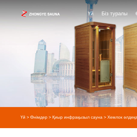
Үй
Біз туралы
Үй
>
Өнімдер
>
Қиыр инфрақызыл сауна
>
Хемлок әлдеқ