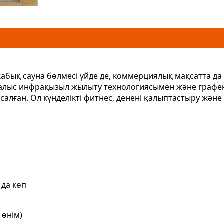
н жабық сауна бөлмесі үйде де, коммерциялық мақсатта д
н, алыс инфрақызыл жылыту технологиясымен және гра
салған. Ол күнделікті фитнес, денені қалыптастыру жән
 да көп
 өнім)