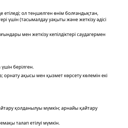
де етіледі; ол теңшелген өнім болғандықтан,
рі үшін (тасымалдау уақыты және жеткізу әдісі
ғындары мен жеткізу кепілдіктері саудагермен
үшін берілген.
 орнату ақысы мен қызмет көрсету көлемін екі
қайтару қолданылуы мүмкін; арнайы қайтару
темақы талап етілуі мүмкін.