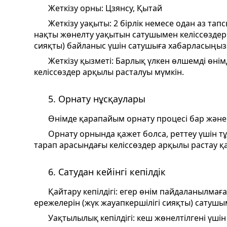
Жеткізу орны: Цзянсу, Қытай
Жеткізу уақыты: 2 бірлік немесе одан аз тап
нақты жөнелту уақытын сатушымен келіссөздер а
сияқты) байланыс үшін сатушыға хабарласыңыз
Жеткізу қызметі: Барлық үлкен өлшемді өні
келіссөздер арқылы расталуы мүмкін.
5. Орнату нұсқаулары
Өнімде қарапайым орнату процесі бар және 
Орнату орнында қажет болса, реттеу үшін т
тарап арасындағы келіссөздер арқылы растау қ
6. Сатудан кейінгі кепілдік
Қайтару кепілдігі: егер өнім пайдаланылма
ережелерін (жүк жауапкершілігі сияқты) сатушы
Уақтылылық кепілдігі: кеш жөнелтілгені үшін 