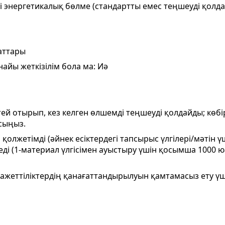
і энергетикалық бөлме (стандартты емес теңшеуді қолд
E
аттары
айы жеткізілім бола ма: Иә
тей отырып, кез келген өлшемді теңшеуді қолдайды; көб
сыңыз.
 қолжетімді (әйнек есіктердегі тапсырыс үлгілері/мәтін 
еді (1-материал үлгісімен ауыстыру үшін қосымша 1000 ю
 қажеттіліктердің қанағаттандырылуын қамтамасыз ету 