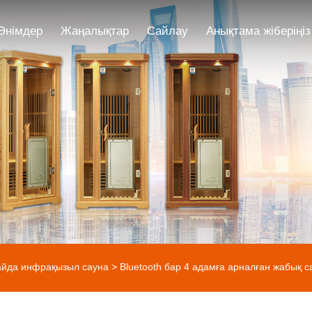
Өнімдер
Жаңалықтар
Сайлау
Анықтама жіберіңіз
айда инфрақызыл сауна
> Bluetooth бар 4 адамға арналған жабық с