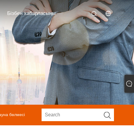
Бізбен хабарласыңы
ауна бөлмесі