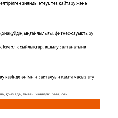
лтірілген зиянды өтеу), тез қайтару және
 қонақүйдің ыңғайлылығы, фитнес-сауықтыру
 іскерлік сыйлықтар, ашылу салтанатына
ау кезінде өнімнің сақталуын қамтамасыз ету
а, қоймада, Қытай, жеңілдік, баға, сән