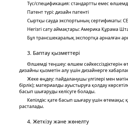
Түс/спецификация: стандартты емес өлшемд
Патент түрі: дизайн патенті
Сыртқы сауда экспортының сертификаты: C
Негізгі сату аймақтары: Америка Құрама Шт
Бұл трансшекаралық экспортқа арналған арн
3. Баптау қызметтері
Өлшемді теңшеу: өлшем сәйкессіздіктерін ө
дизайны қызметін алу үшін дизайнерге хабарла
Жеке өңдеу: пайдаланушы үлгілері мен мәтін
бірлік); материалды ауыстыруға қолдау көрсетіл
басып шығаруды келісуге болады.
Кепілдік: қате басып шығару үшін өтемақы;
расталады.
4. Жеткізу және жөнелту