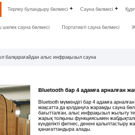
Терлеу буландыру бөлмесі
Сауна бөлмесі
Құрғ
 шелек сауна бөлмесі
Портативті сауна бөлмесі
Ж
л балқарағайдан алыс инфрақызыл сауна
Bluetooth бар 4 адамға арналған ж
Bluetooth мүмкіндігі бар 4 адамға арналғ
мақсатта да қолдануға жарамды сауна бөл
бағытталған, алыс инфрақызыл жылыту т
жарық толқыны функциясымен жабдықталға
күнделікті фитнес, денені қалыптастыру ж
қанағаттандыра алады.