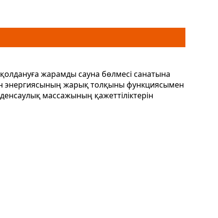
а қолдануға жарамды сауна бөлмесі санатына
фен энергиясының жарық толқыны функциясымен
е денсаулық массажының қажеттіліктерін