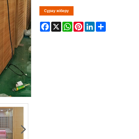
Сұрау жіберу
Facebook
X
WhatsApp
Pinterest
LinkedIn
Share