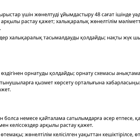
сырыстар үшін жөнелтуді ұйымдастыру 48 сағат ішінде уә
рқылы растау қажет; халықаралық жөнелтілім мәліметте
.
мдер халықаралық тасымалдауды қолдайды; нақты жүк шы
өздігінен орнатуды қолдайды; орнату схемасы анықтама 
ұтынушыларға қызмет көрсету орталығына хабарласыңыз;
ажет.
ған болса немесе қайталама сатылымдарға әсер етпесе, 
мен келіссөздер арқылы растау қажет.
өтемақы; жөнелтілім келісілген уақыттан кешіктірілсе, ө