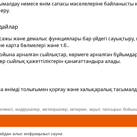
сымалдау немесе өнім сапасы мәселелеріне байланысты ке
еру.
дайлар
ажы және демалыс функциялары бар үйдегі сауықтыру,
 карта бөлмелері және т.б..
йына арналған сыйлықтар, көрмеге арналған бұйымдар,
ер сыйлық қажеттіліктерін қанағаттандыра алады.
ама өнімді толығымен қорғау және халықаралық тасымалд
өлмесі, өндірушілер, жеткізушілер, көтерме, зауыт, тапсырыс бойынш
айдан алыс инфрақызыл сауна