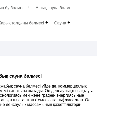
ақ бу бөлмесі
Ашық сауна бөлмесі
арық толқыны бөлмесі
Сауна
абық сауна бөлмесі
ан жабық сауна бөлмесі үйде де, коммерциялық
месі санатына жатады. Ол денсаулықты сақтауға
ехнологиясымен және графен энергиясының
н қатты ағаштан (гемлок ағашы) жасалған. Ол
әне денсаулық массажының қажеттіліктерін