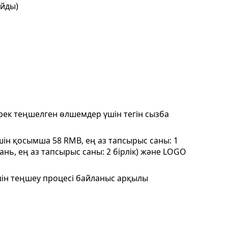
айды)
ірек теңшелген өлшемдер үшін тегін сызба
үшін қосымша 58 RMB, ең аз тапсырыс саны: 1
ань, ең аз тапсырыс саны: 2 бірлік) және LOGO
үшін теңшеу процесі байланыс арқылы