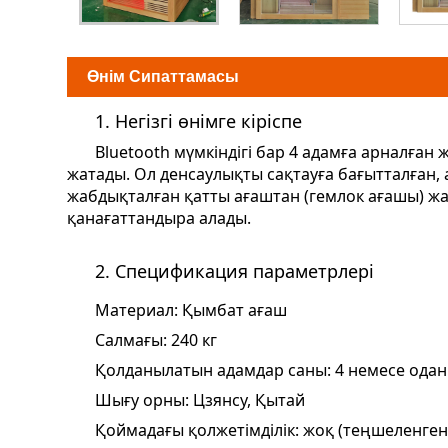
Өнім Сипаттамасы
1. Негізгі өнімге кіріспе
Bluetooth мүмкіндігі бар 4 адамға арналға
жатады. Ол денсаулықты сақтауға бағытталға
жабдықталған қатты ағаштан (гемлок ағашы) жа
қанағаттандыра алады.
2. Спецификация параметрлері
Материал: Қымбат ағаш
Салмағы: 240 кг
Қолданылатын адамдар саны: 4 немесе одан
Шығу орны: Цзянсу, Қытай
Қоймадағы қолжетімділік: жоқ (теңшеленген