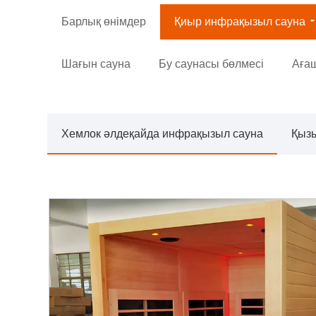
Барлық өнімдер
Қиыр инфрақызыл сауна
Шағын сауна
Бу саунасы бөлмесі
Ағаш
Хемлок әлдеқайда инфрақызыл сауна
Қызы