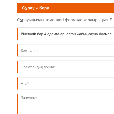
Сұрау жіберу
Сұрауыңызды төмендегі формада қалдырыңыз. Біз с