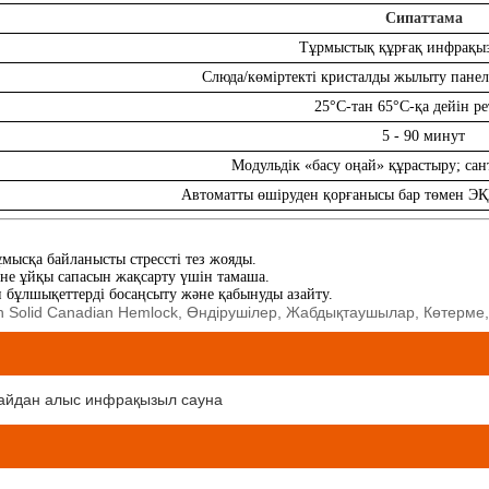
Сипаттама
Тұрмыстық құрғақ инфрақыз
Слюда/көміртекті кристалды жылыту панел
25°C-тан 65°C-қа дейін ре
5 - 90 минут
Модульдік «басу оңай» құрастыру; сан
Автоматты өшіруден қорғанысы бар төмен ЭҚК
мысқа байланысты стрессті тез жояды.
және ұйқы сапасын жақсарту үшін тамаша.
 бұлшықеттерді босаңсыту және қабынуды азайту.
on Solid Canadian Hemlock, Өндірушілер, Жабдықтаушылар, Көтерме, 
айдан алыс инфрақызыл сауна