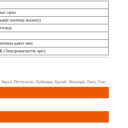
ыл сауна
ьдері (көлемді жылыту)
ттеледі
техника қажет емес
 (Электромагниттік өріс).
Зауыт, Реттелетін, Қоймада, Қытай, Жеңілдік, Баға, Сән