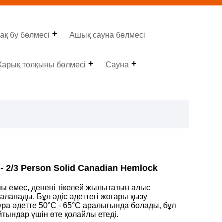
ақ бу бөлмесі
Ашық сауна бөлмесі
арық толқыны бөлмесі
Сауна
- 2/3 Person Solid Canadian Hemlock
аны емес, денені тікелей жылытатын алыс
ланады. Бұл әдіс әдеттегі жоғары қызу
ра әдетте 50°C - 65°C аралығында болады, бұл
тындар үшін өте қолайлы етеді.