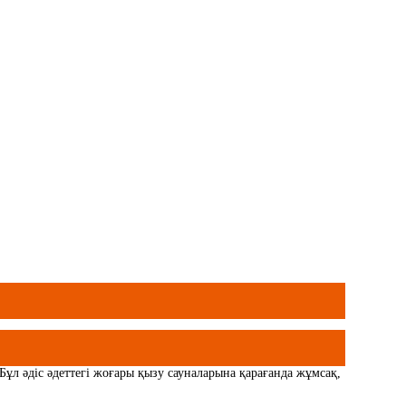
ұл әдіс әдеттегі жоғары қызу сауналарына қарағанда жұмсақ,