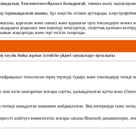
анадалық Хемлок
немесе
Қызыл балқарағай
, тамаша жылу оқшаулауыме
ер бар
шыңдалған шыны
, бұл кеңістік сезімін арттырады, клаустрофобия
(мысалы, қорғасын және сынап) және қоршаған орта токсиндерін жоюға к
ындардағы ауырсыну мен кернеуді жеңілдетеді, спорттық қалпына келтіруд
ымын жақсартады және тері тесігін тазартады.
 тәулік бойы жұмыс істейтін үйдегі сауықтыру орталығы
рақызыл технология терең терлеуді тудыру және токсиндерді тиімді шы
сіз хош иісін шығаратын жоғары сортты, қалыңдатылған қатты ағаш (Гемл
а төзімді шыңдалған шынымен жабдықталған. Кең интерьерде сеанс кез
мпрессті азайтуға көмектесетін жоғары сапалы Bluetooth динамиктерін,