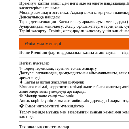
Премиум қатты ағаш
: Дән негізінде ол әдетте пайдаланады
К
қасиеттерімен танымал.
Мөлдір заманауи эстетика
: Алдыңғы жағында үлкен панельд
Денсаулыққа пайдасы
:
Терең детоксикация
: Қатты терлеу арқылы ауыр металдарды 
Ауырсынуды жеңілдету
: Жылу бұлшықеттерге терең еніп, бу
Теріні жасарту
: Терінің жарқырауын жақсарту үшін қан айнал
Өнім мәліметтері
Home Premium фар-инфрақызыл қатты ағаш сауна — сіздің
Негізгі нүктелер
✨ Терең термиялық терапия, толық жаңарту
Дәстүрлі сауналардың дымқылдығынан айырмашылығы, алыс инф
әрекет етеді.
🌲 Қатты ағаштан жасалған шеберлік
Ылғалға төзімді, коррозияға төзімді және табиғи ағаштың әл
және энергияны үнемдеуді арттырады.
💎 Мөлдір және сәнді тәжірибе
Ашық көрініс үшін 8 мм автомобильдік дәрежедегі жарылысқ
🎧 Смарт интерактивті мүмкіндіктер
Терлеу кезінде музыка мен тазартылған ауаның көмегімен ко
қамтиды.
Техникалық сипаттамалар