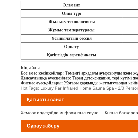
Элемент
Өнім түрі
Жылыту технологиясы
Жұмыс температурасы
Ұсынылатын сессия
Орнату
Қауіпсіздік сертификаты
Ыңғайлы
Бос емес кәсіпқойлар
: Төменгі арқадағы ауырсынуды және жұ
Денсаулыққа әуесқойлар
: Терең детоксикация, тері күтімі 
Фитнес әуесқойлары
: Жоғары қарқынды жаттығулардан кейін
Hot Tags: Luxury Far Infrared Home Sauna Spa - 2/3 Pers
Қатысты санат
Хемлок әлдеқайда инфрақызыл сауна
Қызыл балқарағ
Сұрау жіберу