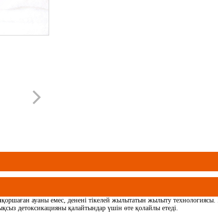
л
қоршаған ауаны емес, денені тікелей жылытатын жылыту технологиясы. Б
тықсыз детоксикацияны қалайтындар үшін өте қолайлы етеді.