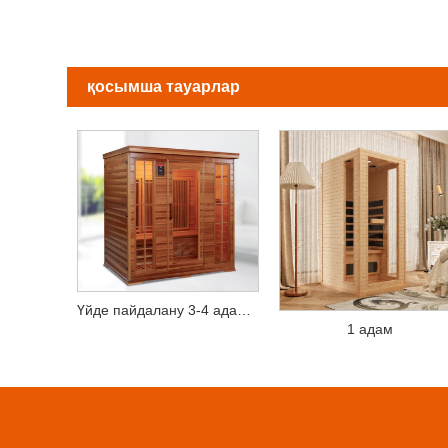
қосымша тауарлар
Үйде пайдалану 3-4 адамды пайдаланыңыз Қызыл балқарағай-инфрақызыл сауна
1 адам