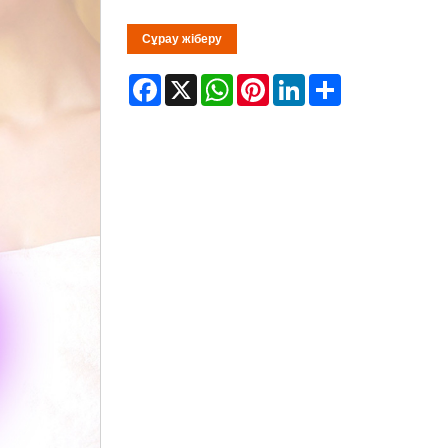
Сұрау жіберу
Facebook
X
WhatsApp
Pinterest
LinkedIn
Share