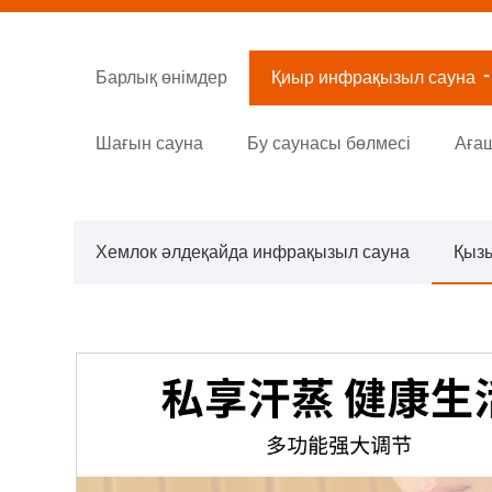
Барлық өнімдер
Қиыр инфрақызыл сауна
Шағын сауна
Бу саунасы бөлмесі
Ағаш
Хемлок әлдеқайда инфрақызыл сауна
Қызы