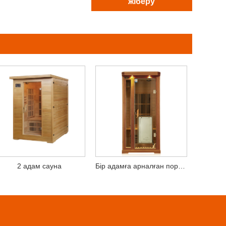
жіберу
2 адам сауна
Бір адамға арналған портативті отбасылық алыс инфрақызыл сауна бөлмесі