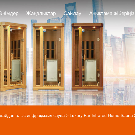
Өнімдер
Жаңалықтар
Сайлау
Анықтама жіберіңіз
ағайдан алыс инфрақызыл сауна
> Luxury Far Infrared Home Sauna 