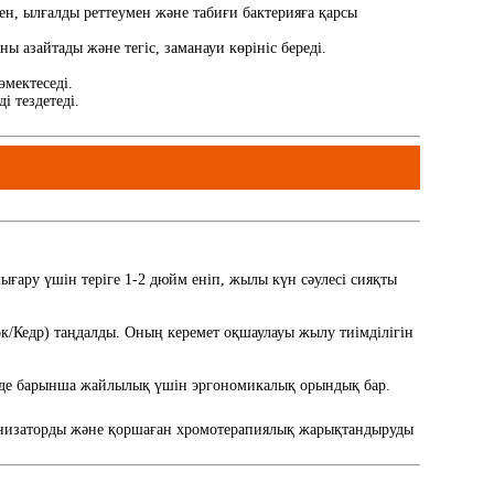
н, ылғалды реттеумен және табиғи бактерияға қарсы
ны азайтады және тегіс, заманауи көрініс береді.
өмектеседі.
і тездетеді.
ғару үшін теріге 1-2 дюйм еніп, жылы күн сәулесі сияқты
ок/Кедр) таңдалды. Оның керемет оқшаулауы жылу тиімділігін
інде барынша жайлылық үшін эргономикалық орындық бар.
 ионизаторды және қоршаған хромотерапиялық жарықтандыруды