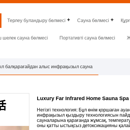
Терлеу буландыру бөлмесі
Сауна бөлмесі
Құрғ
 шелек сауна бөлмесі
Портативті сауна бөлмесі
Ж
л балқарағайдан алыс инфрақызыл сауна
Luxury Far Infrared Home Sauna Spa 
Негізгі технология: Бұл өнім қоршаған ау
инфрақызыл қыздыру технологиясын пайда
сауналарына қарағанда жұмсақ, температу
оны қатты ыстықсыз детоксикацияны қалай