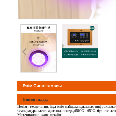
Өнім Сипаттамасы
Өнімді талдау
Негізгі технология
: Бұл өнім пайдаланады
алыс инфрақызы
температура әдетте арасында өзгереді
50°C - 65°C
, бұл өте ыс
Материалдар және дизайн
: