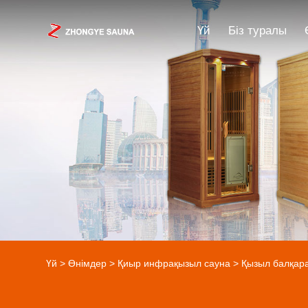
Үй
Біз туралы
Үй
>
Өнімдер
>
Қиыр инфрақызыл сауна
>
Қызыл балқар