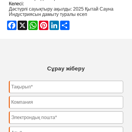
Келесі:
Дәстүрлі сауықтыру ақылды: 2025 Қытай Сауна
Индустриясын дамыту туралы есеп
Facebook
X
WhatsApp
Pinterest
LinkedIn
Share
Сұрау жіберу