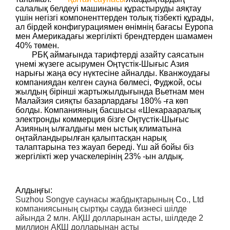
салалық белдеуі машинаны құрастыруды аяқтау
үшін негізгі компоненттерден толық тізбекті құрады,
ал бірдей конфигурациямен өнімнің бағасы Еуропа
мен Америкадағы жергілікті брендтерден шамамен
40% төмен.
РБҚ аймағында тарифтерді азайту саясатын
үнемі жүзеге асырумен Оңтүстік-Шығыс Азия
нарығы жаңа өсу нүктесіне айналды. Кванжоудағы
компаниядан келген сауна бөлмесі, Фуджой, осы
жылдың бірінші жартыжылдығында Вьетнам мен
Малайзия сияқты базарлардағы 180% -ға көп
болды. Компанияның басшысы «Шекарааралық
электронды коммерция бізге Оңтүстік-Шығыс
Азияның ылғалдығы мен ыстық климатына
оңтайландырылған қалыптасқан нарық
талаптарына тез жауап береді. Үш ай бойы біз
жергілікті жер учаскелерінің 23% -ын алдық.
Алдыңғы:
Suzhou Songye саунасы жабдықтарының Co., Ltd
компаниясының сыртқы сауда бизнесі шілде
айында 2 млн. АҚШ долларынан асты, шілдеде 2
миллион АҚШ долларынан асты