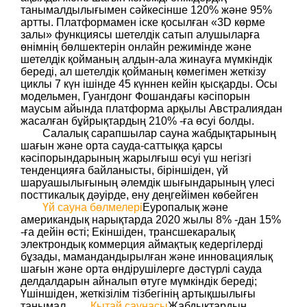
танымалдылығымен сәйкесінше 120% және 95%
артты. Платформамен іске қосылған «3D көрме
залы» функциясы шетелдік сатып алушыларға
өнімнің бөлшектерін онлайн режимінде және
шетелдік қойманың алдын-ала жинауға мүмкіндік
береді, ал шетелдік қойманың көмегімен жеткізу
циклы 7 күн ішінде 45 күннен кейін қысқарды. Осы
модельмен, Гуангдонг Фошандағы кәсіпорын
маусым айында платформа арқылы Австралиядан
жасалған бұйрықтардың 210% -ға өсуі болды.
Салалық сарапшылар сауна жабдықтарының
шағын және орта сауда-саттыққа қарсы
кәсіпорындарының жарылғыш өсуі үш негізгі
тенденцияға байланысты, біріншіден, үй
шаруашылығының әлемдік шығындарының үлесі
посттикалық дәуірде, ену деңгейімен көбейген
Үй сауна бөлмелері
Еуропалық және
американдық нарықтарда 2020 жылы 8% -дан 15%
-ға дейін өсті; Екіншіден, трансшекаралық
электрондық коммерция аймақтық кедергілерді
бұзады, мамандандырылған және инновациялық
шағын және орта өндірушілерге дәстүрлі сауда
делдалдарын айналып өтуге мүмкіндік береді;
Үшіншіден, жеткізілім тізбегінің артықшылығы
танымал.
Қытай саунасы
Жабдықтардың