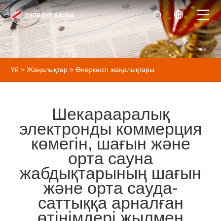
Үй
>
Жаңалықтар
>
Өнеркәсіп жаңалықтары
Шекарааралық
электронды коммерция
көмегін, шағын және
орта сауна
жабдықтарының шағын
және орта сауда-
саттыққа арналған
өтінімдері жылмен