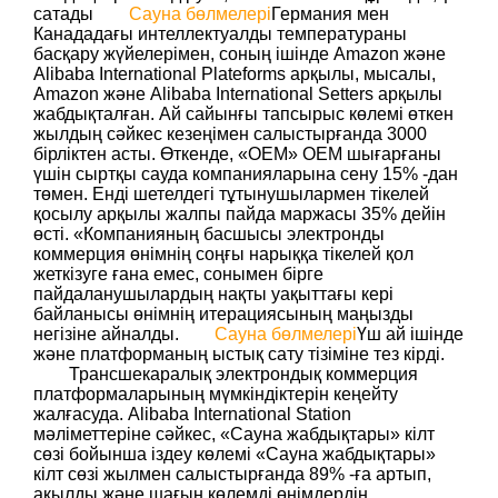
сатады
Сауна бөлмелері
Германия мен
Канададағы интеллектуалды температураны
басқару жүйелерімен, соның ішінде Amazon және
Alibaba International Plateforms арқылы, мысалы,
Amazon және Alibaba International Setters арқылы
жабдықталған. Ай сайынғы тапсырыс көлемі өткен
жылдың сәйкес кезеңімен салыстырғанда 3000
бірліктен асты. Өткенде, «OEM» OEM шығарғаны
үшін сыртқы сауда компанияларына сену 15% -дан
төмен. Енді шетелдегі тұтынушылармен тікелей
қосылу арқылы жалпы пайда маржасы 35% дейін
өсті. «Компанияның басшысы электронды
коммерция өнімнің соңғы нарыққа тікелей қол
жеткізуге ғана емес, сонымен бірге
пайдаланушылардың нақты уақыттағы кері
байланысы өнімнің итерациясының маңызды
негізіне айналды.
Сауна бөлмелері
Үш ай ішінде
және платформаның ыстық сату тізіміне тез кірді.
Трансшекаралық электрондық коммерция
платформаларының мүмкіндіктерін кеңейту
жалғасуда. Alibaba International Station
мәліметтеріне сәйкес, «Сауна жабдықтары» кілт
сөзі бойынша іздеу көлемі «Сауна жабдықтары»
кілт сөзі жылмен салыстырғанда 89% -ға артып,
ақылды және шағын көлемді өнімдердің