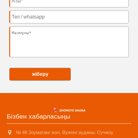
жіберу
Бізбен хабарласыңы
№ 48 Зоуматанг жол, Вужонг ауданы, Сучжоу