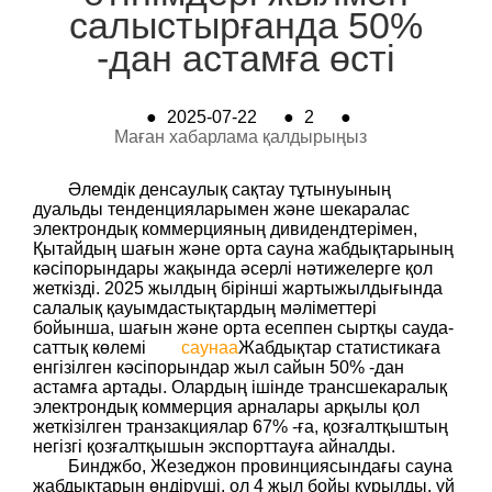
салыстырғанда 50%
-дан астамға өсті
●
2025-07-22
●
2
●
Маған хабарлама қалдырыңыз
Әлемдік денсаулық сақтау тұтынуының
дуальды тенденцияларымен және шекаралас
электрондық коммерцияның дивидендтерімен,
Қытайдың шағын және орта сауна жабдықтарының
кәсіпорындары жақында әсерлі нәтижелерге қол
жеткізді. 2025 жылдың бірінші жартыжылдығында
салалық қауымдастықтардың мәліметтері
бойынша, шағын және орта есеппен сыртқы сауда-
саттық көлемі
сауна
a
Жабдықтар статистикаға
енгізілген кәсіпорындар жыл сайын 50% -дан
астамға артады. Олардың ішінде трансшекаралық
электрондық коммерция арналары арқылы қол
жеткізілген транзакциялар 67% -ға, қозғалтқыштың
негізгі қозғалтқышын экспорттауға айналды.
Бинджбо, Жезеджон провинциясындағы сауна
жабдықтарын өндіруші, ол 4 жыл бойы құрылды, үй