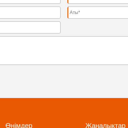
Өнімдер
Жаңалықтар