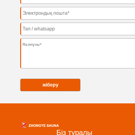
жіберу
Біз туралы