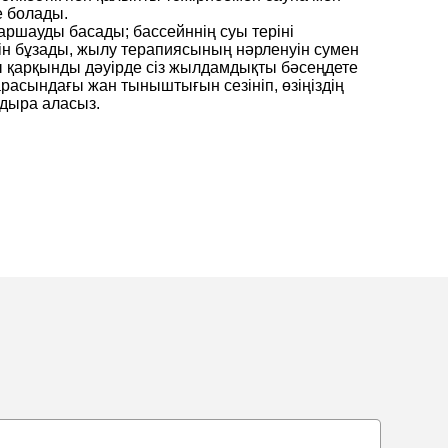
е болады.
аршауды басады; бассейннің суы теріні
ін бұзады, жылу терапиясының нәрленуін сумен
сы қарқынды дәуірде сіз жылдамдықты бәсеңдете
арасындағы жан тыныштығын сезініп, өзіңіздің
лдыра аласыз.