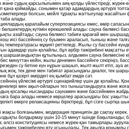
ады және судың қарсылығымен аяқ-қолды үйлестіреді, жүрек-
іп қана қоймайды, сонымен қатар адамдардың әртүрлі топта
е қызметкерлері болсын, мейлі тұрақты жаттығулар жасайтын
 таба алады.
циялардың қарапайым суперпозициясы емес, өмір сапасының
і бөлшектердің күтімін ерекшелей алады: сауна бөлмесі бас
дықты азайтады; сауна бөлмесі табиғи қарағай мен шыршад
и хош иісі бассейннің су буымен араласып, тыныш және та
ің температурасы мұқият реттеледі. Жылы су бассейні күнде
ын адамдар үшін қолайлы, бұл әрбір тәжірибені мақсатты ет
лық шаршағандықтан құтылыңыз, алдымен сауна бөлмесіне кір
ес минуттан кейін, жылы денемен бассейнге секіріңіз, басс
резеден су бетіне күн нұрын шашып, жылт-жылт етіп, ауа а
қ жоқ, тек дене мен табиғат арасындағы диалог, тек шар
е бұл қазіргі өмірдегі ең қымбат емдік сәт.
ссейннің үйлесімі әртүрлі сценарийлер үшін де қолайлы. Қо
денелері мен ақыл-ойларын тез тыныштандыруға және жоғар
ардың қосалқы нысандары саунамен және бассейнмен жабдық
унаға бара алады немесе көршілер арасындағы бос уақытты 
елікті өмірге релаксацияны біріктіреді, бұл сізге сыртқа 
імі жақсы болғанымен, модерация принципін де сақтау керек
здықты болдырмау үшін 10-15 минут ішінде бақыланады; ба
ңіз; әлсіз конституциясы немесе жүрек-қан тамырлары аурул
ығымен тәжірибеден өту ұсынылады. Тек ақылға қонымды с