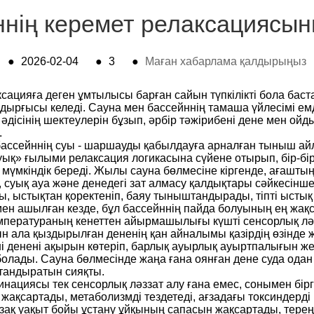
ннің керемет релаксациясы
●
2026-02-04
●
3
●
Маған хабарлама қалдырыңыз
ацияға деген ұмтылысы барған сайын түпкілікті бола бас
ырғысы келеді. Сауна мен бассейннің тамаша үйлесімі емд
я әдісінің шектеулерін бұзып, әрбір тәжірибені дене мен 
.
бассейннің суы - шаршауды қабылдауға арналған тыныш айл
суық» ғылыми релаксация логикасына сүйене отырып, бір-бі
 мүмкіндік береді. Жылы сауна бөлмесіне кіргенде, ағашты
л, суық ауа және денедегі зат алмасу қалдықтары сәйкесін
, ыстықтан қоректеніп, баяу тыныштандырады, тіпті ыстық 
мен ашылған кезде, бұл бассейннің пайда болуының ең жақс
Температураның кенеттен айырмашылығы күшті сенсорлық ләз
 ала қыздырылған дененің қан айналымы қазірдің өзінде ж
 денені ақырын көтеріп, барлық ауырлық ауыртпалығын жең
болады. Сауна бөлмесінде жаңа ғана оянған дене суда одан
тандыратын сияқты.
бинациясы тек сенсорлық ләззат алу ғана емес, сонымен бі
қсартады, метаболизмді тездетеді, ағзадағы токсиндерді 
ақ уақыт бойы ұстану ұйқының сапасын жақсартады, терең