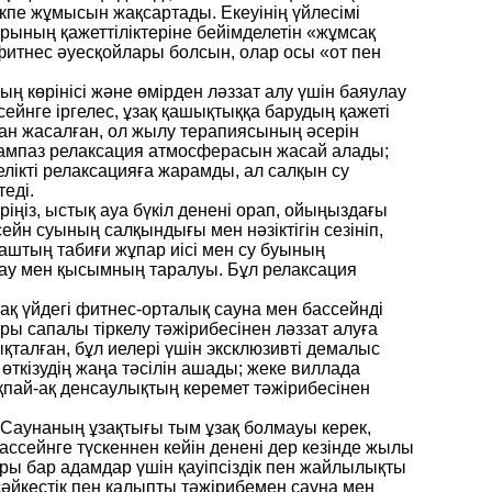
өкпе жұмысын жақсартады. Екеуінің үйлесімі
рының қажеттіліктеріне бейімделетін «жұмсақ
 фитнес әуесқойлары болсын, олар осы «от пен
 көрінісі және өмірден ләззат алу үшін баяулау
сейнге іргелес, ұзақ қашықтыққа барудың қажеті
ан жасалған, ол жылу терапиясының әсерін
лғампаз релаксация атмосферасын жасай алады;
лікті релаксацияға жарамды, ал салқын су
еді.
іңіз, ыстық ауа бүкіл денені орап, ойыңыздағы
ейн суының салқындығы мен нәзіктігін сезініп,
ғаштың табиғи жұпар иісі мен су буының
шау мен қысымның таралуы. Бұл релаксация
нақ үйдегі фитнес-орталық сауна мен бассейнді
ы сапалы тіркелу тәжірибесінен ләззат алуға
талған, бұл иелері үшін эксклюзивті демалыс
өткізудің жаңа тәсілін ашады; жеке виллада
шықпай-ақ денсаулықтың керемет тәжірибесінен
. Саунаның ұзақтығы тым ұзақ болмауы керек,
ссейнге түскеннен кейін денені дер кезінде жылы
ары бар адамдар үшін қауіпсіздік пен жайлылықты
әйкестік пен қалыпты тәжірибемен сауна мен