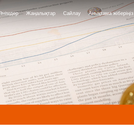
Өнімдер
Жаңалықтар
Сайлау
Анықтама жіберіңіз