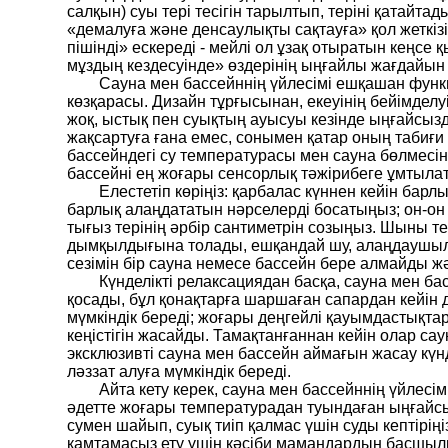
салқын) суы тері тесігін тарылтып, теріні қатайт
«демалуға және денсаулықты сақтауға» қол жеткіз
пішінді» ескереді - мейлі ол ұзақ отыратын кеңс
мұздың кездесуінде» өздерінің ыңғайлы жағдайын
Сауна мен бассейннің үйлесімі ешқашан функ
көзқарасы. Дизайн тұрғысынан, екеуінің бейімделу
жоқ, ыстық пен суықтың ауысуы кезінде ыңғайсыз
жақсартуға ғана емес, сонымен қатар оның табиғ
бассейндегі су температурасы мен сауна бөлмесін
бассейні ең жоғары сенсорлық тәжірибеге ұмтылат
Елестетіп көріңіз: қарбалас күннен кейін бар
барлық алаңдататын нәрселерді босатыңыз; он-он б
тығыз терінің әрбір сантиметрін созыңыз. Шыны те
дымқылдығына толады, ешқандай шу, алаңдаушылы
сезімін бір сауна немесе бассейн бере алмайды жән
Күнделікті релаксациядан басқа, сауна мен ба
қосады, бұл қонақтарға шаршаған сапардан кейін 
мүмкіндік береді; жоғары деңгейлі қауымдастықт
кеңістігін жасайды. Тамақтанғаннан кейін олар са
эксклюзивті сауна мен бассейн аймағын жасау күнд
ләззат алуға мүмкіндік береді.
Айта кету керек, сауна мен бассейннің үйлес
әдетте жоғары температурадан туындаған ыңғайсы
сумен шайып, суық тиіп қалмас үшін суды кептірі
қамтамасыз ету үшін кәсіби мамандардың басшыл