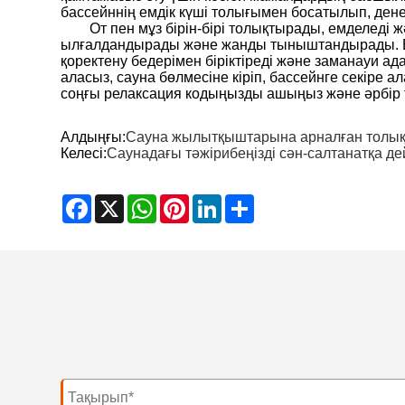
бассейннің емдік күші толығымен босатылып, ден
От пен мұз бірін-бірі толықтырады, емделеді
ылғалдандырады және жанды тыныштандырады. Екеу
қоректену бедерімен біріктіреді және заманауи а
аласыз, сауна бөлмесіне кіріп, бассейнге секіре 
соңғы релаксация кодыңызды ашыңыз және әрбір 
Алдыңғы:
Сауна жылытқыштарына арналған толық
Келесі:
Саунадағы тәжірибеңізді сән-салтанатқа д
Facebook
X
WhatsApp
Pinterest
LinkedIn
Share