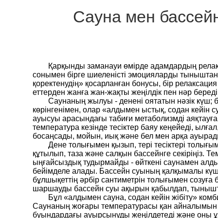
Сауна мен бассей
Қарқынды заманауи өмірде адамдардың релакс
сонымен бірге шиеленісті эмоцияларды тыныштанд
қоректенудің» қосарланған бонусы, бір релаксаци
еттерден жанға жан-жақты жеңілдік пен нәр береді
Саунаның жылуы - денені оятатын нәзік күш; 
көрінгенімен, олар «алдымен ыстық, содан кейін 
ауысуы арасындағы табиғи метаболизмді аяқтауға
температура кезінде тесіктер баяу кеңейеді, ылға
босаңсады, мойын, иық және бел мен арқа ауырады
Дене толығымен қызып, тері тесіктері толығы
құтылып, таза және салқын бассейнге секіріңіз. 
ыңғайсыздық тудырмайды - өйткені саунамен алдын
бейімделе алады. Бассейн суының қалқымалы күші
бұлшықеттің әрбір сантиметрін толығымен созуға 
шаршауды бассейн суы ақырын қабылдап, тыныш
Бұл «алдымен сауна, содан кейін жібіту» ком
Саунаның жоғары температурасы қан айналымын жа
буындардағы ауырсынуды жеңілдетеді және оны ұз