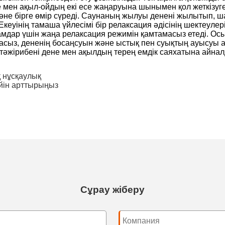
е мен ақыл-ойдың екі есе жаңаруына шынымен қол жеткізуг
 және бірге өмір сүреді. Саунаның жылуы денені жылытып, ш
інің тамаша үйлесімі бір релаксация әдісінің шектеулер
дамдар үшін жаңа релаксация режимін қамтамасыз етеді. О
аласыз, дененің босаңсуын және ыстық пен суықтың ауысуы 
тәжірибені дене мен ақылдың терең емдік саяхатына айна
 нұсқаулық
ейін арттырыңыз
Сұрау жіберу