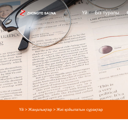
Үй
Біз туралы
Үй
>
Жаңалықтар
>
Жиі қойылатын сұрақтар