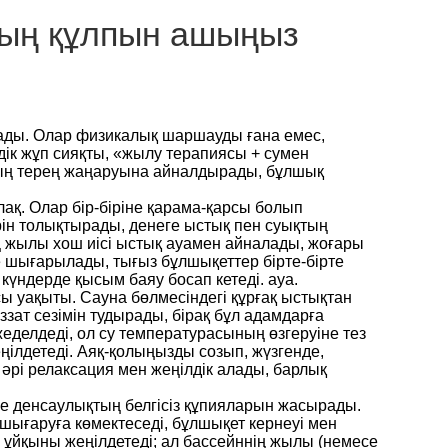
ның құлпын ашыңыз
тады. Олар физикалық шаршауды ғана емес,
ік жұп сияқты, «жылу терапиясы + сумен
ойдың терең жаңаруына айналдырады, бұлшық
ақ. Олар бір-біріне қарама-қарсы болып
рін толықтырады, денеге ыстық пен суықтың
ң жылы хош иісі ыстық ауамен айналады, жоғары
ше шығарылады, тығыз бұлшықеттер бірте-бірте
күндерде қысым баяу босап кетеді. ауа.
ы уақыты. Сауна бөлмесіндегі құрғақ ыстықтан
зат сезімін тудырады, бірақ бұл адамдарға
еделдеді, ол су температурасының өзгеруіне тез
ілдетеді. Аяқ-қолыңызды созып, жүзгенде,
 әрі релаксация мен жеңілдік алады, барлық
рге денсаулықтың белгісіз құпияларын жасырады.
шығаруға көмектеседі, бұлшықет кернеуі мен
 ұйқыны жеңілдетеді; ал бассейннің жылы (немесе