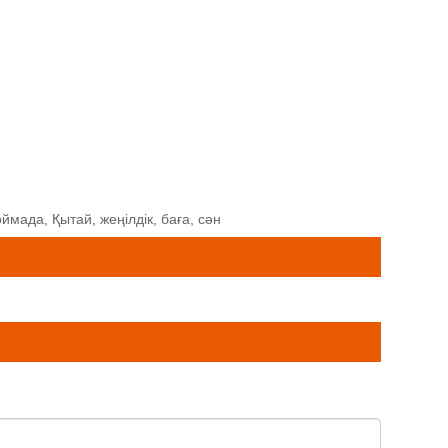
ймада, Қытай, жеңілдік, баға, сән