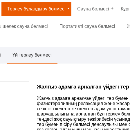
Терлеу буландыру бөлмесі
Сауна бөлмесі
Құрғ
 шелек сауна бөлмесі
Портативті сауна бөлмесі
Ж
і
Үй терлеу бөлмесі
Жалғыз адамға арналған үйдегі тер
Жалғыз адамға арналған үйдегі тер бумен 
физиотерапияның релаксация және жасар
сезінгісі келетін кез келген адам үшін та
шаруашылығына арналған бұл терлеу бөлме
теңдесі жоқ сауықтыру тәжірибесін ұсына
тер бумен пісіру бөлмесі денсаулығы мен 
кез келген адам үшін маңызды инвестиция