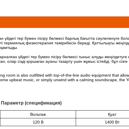
 үйдегі тер бумен пісіру бөлмесі барлық бағытта сәулеленуге бола
 термиялық физиотерапия тәжірибесін береді. Қаттылықты жеңілдет
і қамтыды.
арналған үйдегі тер бумен пісіру бөлмесі тыныс алуды жеңілдетуге 
, олар сізді қоршаған ауаны тазарту үшін жұмыс істейді, бұл сізг
ng room is also outfitted with top-of-the-line audio equipment that allo
h some upbeat music, or simply unwind with a calming soundscape, the Y
сі Параметр (спецификация)
Вольтаж
Қуат
120 В
1400 Вт