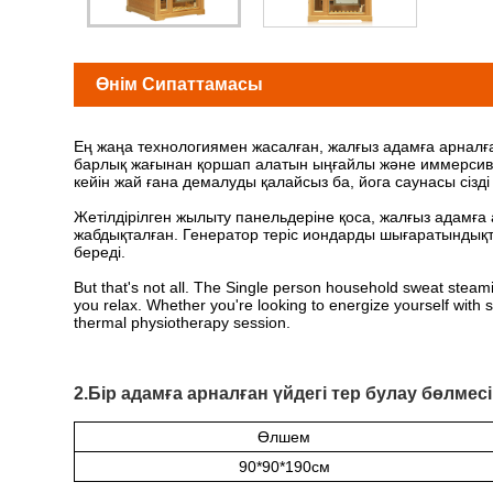
Өнім Сипаттамасы
Ең жаңа технологиямен жасалған, жалғыз адамға арналған
барлық жағынан қоршап алатын ыңғайлы және иммерсивті
кейін жай ғана демалуды қалайсыз ба, йога саунасы сізд
Жетілдірілген жылыту панельдеріне қоса, жалғыз адамға 
жабдықталған. Генератор теріс иондарды шығаратындықтан
береді.
But that's not all. The Single person household sweat steami
you relax. Whether you're looking to energize yourself wit
thermal physiotherapy session.
2.Бір адамға арналған үйдегі тер булау бөлме
Өлшем
90*90*190см