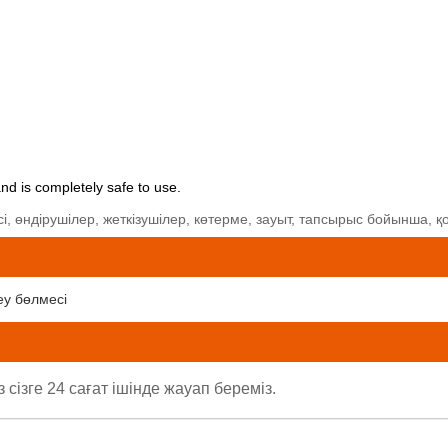
nd is completely safe to use.
і, өндірушілер, жеткізушілер, көтерме, зауыт, тапсырыс бойынша, қо
еу бөлмесі
ізге 24 сағат ішінде жауап береміз.