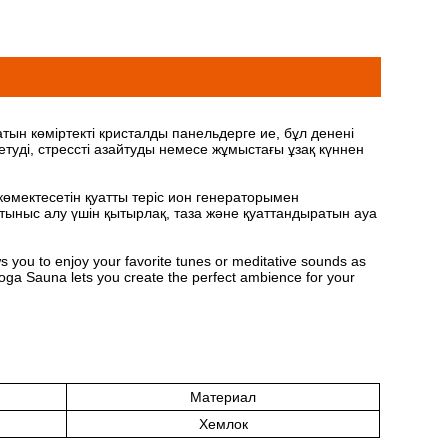
тын көміртекті кристалды панельдерге ие, бұл денені
уді, стрессті азайтуды немесе жұмыстағы ұзақ күннен
көмектесетін қуатты теріс ион генераторымен
е тыныс алу үшін қытырлақ, таза және қуаттандыратын ауа
ws you to enjoy your favorite tunes or meditative sounds as
oga Sauna lets you create the perfect ambience for your
Материал
Хемлок