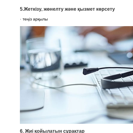
5.Жеткізу, жөнелту және қызмет көрсету
· теңіз арқылы
6. Жиі қойылатын сұрақтар