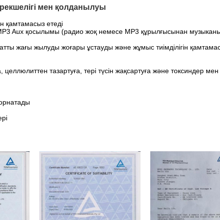
Ерекшелігі мен қолданылуы
н қамтамасыз етеді
 MP3 Aux қосылымы (радио жоқ немесе MP3 құрылғысынан музыканы 
атты жағы жылуды жоғары ұстауды және жұмыс тиімділігін қамтамас
 целлюлиттен тазартуға, тері түсін жақсартуға және токсиндер мен
 орнатады
ері