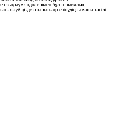
е озық мүмкіндіктерімен бұл термиялық
- өз үйіңізде отырып-ақ сезінудің тамаша тәсілі.