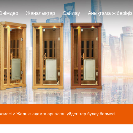
Өнімдер
Жаңалықтар
Сайлау
Анықтама жіберіңіз
өлмесі
> Жалғыз адамға арналған үйдегі тер булау бөлмесі