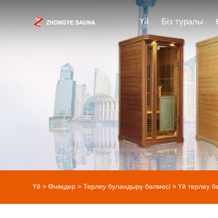
Үй
Біз туралы
Үй
>
Өнімдер
>
Терлеу буландыру бөлмесі
>
Үй терлеу б