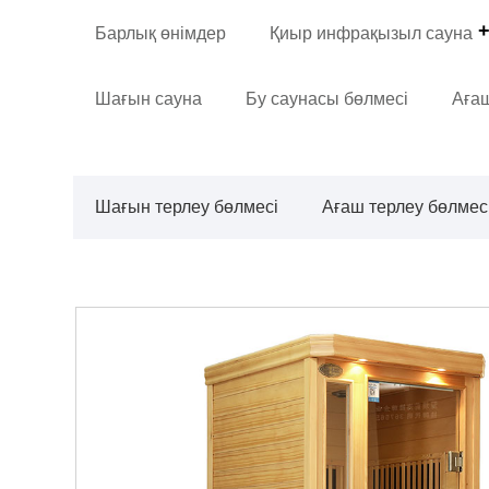
Барлық өнімдер
Қиыр инфрақызыл сауна
Шағын сауна
Бу саунасы бөлмесі
Ағаш
Шағын терлеу бөлмесі
Ағаш терлеу бөлмес