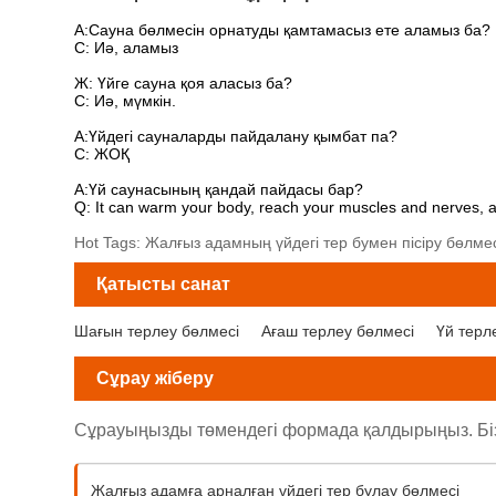
A:
Сауна бөлмесін орнатуды қамтамасыз ете аламыз ба?
С: Иә, аламыз
Ж: Үйге сауна қоя аласыз ба?
С: Иә, мүмкін.
A:Үйдегі сауналарды пайдалану қымбат па?
С: ЖОҚ
A:Үй саунасының қандай пайдасы бар?
Q: It can warm your body, reach your muscles and nerves, a
Hot Tags: Жалғыз адамның үйдегі тер бумен пісіру бөлмес
Қатысты санат
Шағын терлеу бөлмесі
Ағаш терлеу бөлмесі
Үй терл
Сұрау жіберу
Сұрауыңызды төмендегі формада қалдырыңыз. Біз с