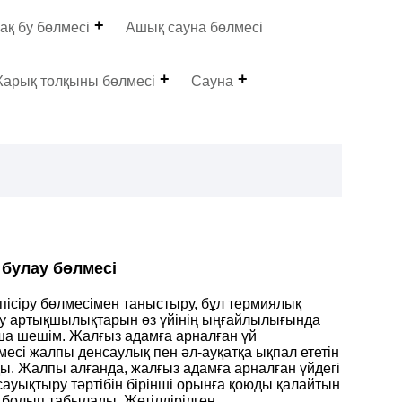
ақ бу бөлмесі
Ашық сауна бөлмесі
арық толқыны бөлмесі
Сауна
 булау бөлмесі
пісіру бөлмесімен таныстыру, бұл термиялық
у артықшылықтарын өз үйінің ыңғайлылығында
маша шешім. Жалғыз адамға арналған үй
сі жалпы денсаулық пен әл-ауқатқа ықпал ететін
ды. Жалпы алғанда, жалғыз адамға арналған үйдегі
сауықтыру тәртібін бірінші орынға қоюды қалайтын
 болып табылады. Жетілдірілген