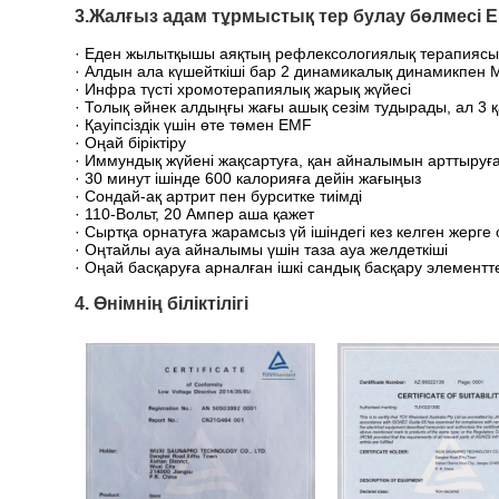
3.Жалғыз адам тұрмыстық тер булау бөлмесі 
· Еден жылытқышы аяқтың рефлексологиялық терапиясы
· Алдын ала күшейткіші бар 2 динамикалық динамикпен
· Инфра түсті хромотерапиялық жарық жүйесі
· Толық әйнек алдыңғы жағы ашық сезім тудырады, ал 3 қ
· Қауіпсіздік үшін өте төмен EMF
· Оңай біріктіру
· Иммундық жүйені жақсартуға, қан айналымын арттыруға,
· 30 минут ішінде 600 калорияға дейін жағыңыз
· Сондай-ақ артрит пен бурситке тиімді
· 110-Вольт, 20 Ампер аша қажет
· Сыртқа орнатуға жарамсыз үй ішіндегі кез келген жерге
· Оңтайлы ауа айналымы үшін таза ауа желдеткіші
· Оңай басқаруға арналған ішкі сандық басқару элементт
4. Өнімнің біліктілігі