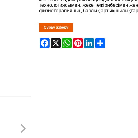
технологиясымен, жеке тәжірибесімен жән
физиотерапияның барлық артықшылықтарын 
Сұрау жіберу
Facebook
X
WhatsApp
Pinterest
LinkedIn
Share