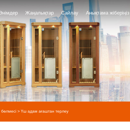
Өнімдер
Жаңалықтар
Сайлау
Анықтама жіберіңіз
 бөлмесі
> Үш адам ағаштан терлеу