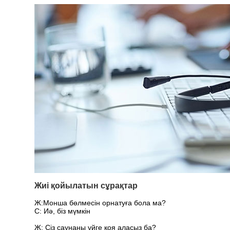
Жиі қойылатын сұрақтар
Ж:
Монша бөлмесін орнатуға бола ма?
С: Иә, біз мүмкін
Ж: Сіз саунаны үйге қоя аласыз ба?