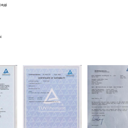
седі
і