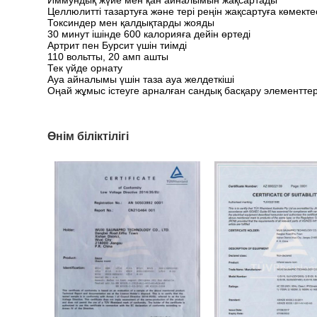
Целлюлитті тазартуға және тері реңін жақсартуға көмекте
Токсиндер мен қалдықтарды жояды
30 минут ішінде 600 калорияға дейін өртеді
Артрит пен Бурсит үшін тиімді
110 вольтты, 20 амп ашты
Тек үйде орнату
Ауа айналымы үшін таза ауа желдеткіші
Оңай жұмыс істеуге арналған сандық басқару элементтер
Өнім біліктілігі