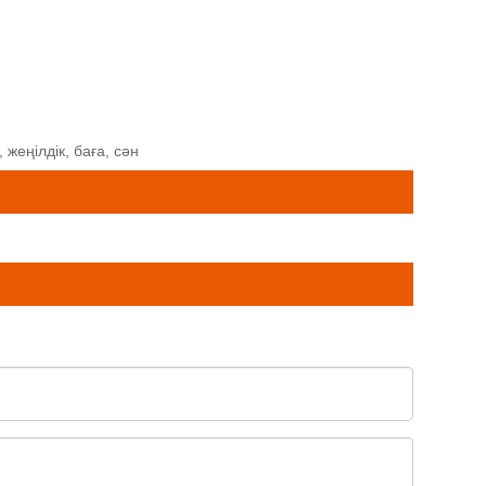
 жеңілдік, баға, сән