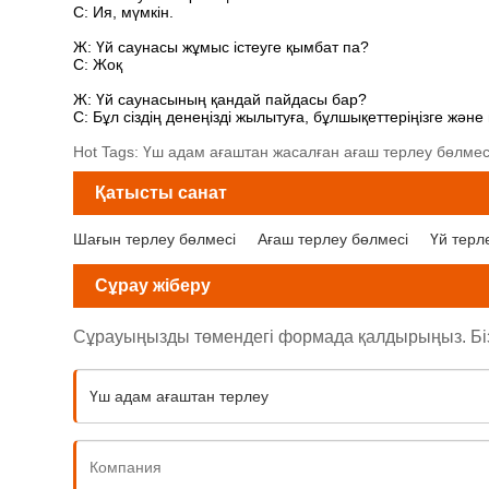
С: Ия, мүмкін.
Ж: Үй саунасы жұмыс істеуге қымбат па?
С: Жоқ
Ж: Үй саунасының қандай пайдасы бар?
С: Бұл сіздің денеңізді жылытуға, бұлшықеттеріңізге жән
Hot Tags: Үш адам ағаштан жасалған ағаш терлеу бөлмесі, ө
Қатысты санат
Шағын терлеу бөлмесі
Ағаш терлеу бөлмесі
Үй терл
Сұрау жіберу
Сұрауыңызды төмендегі формада қалдырыңыз. Біз с