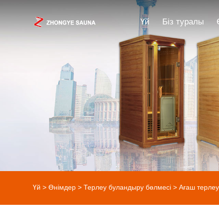
Үй
Біз туралы
Үй
>
Өнімдер
>
Терлеу буландыру бөлмесі
>
Ағаш терлеу