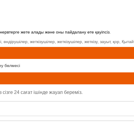
е нервтерге жете алады және оны пайдалану өте қауіпсіз.
ндірушілер, жеткізушілер, жеткізушілер, жеткізу, зауыт, қор, Қытай,
еу бөлмесі
ізге 24 сағат ішінде жауап береміз.