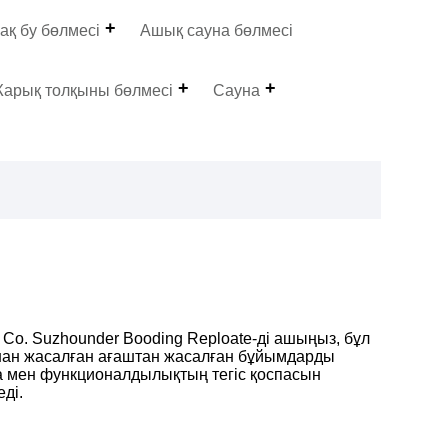
ақ бу бөлмесі
Ашық сауна бөлмесі
арық толқыны бөлмесі
Сауна
Co. Suzhounder Booding Reploate-ді ашыңыз, бұл
ан жасалған ағаштан жасалған бұйымдарды
ка мен функционалдылықтың тегіс қоспасын
ді.