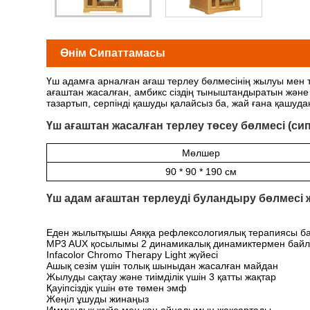
Өнім Сипаттамасы
Үш адамға арналған ағаш терлеу бөлмесінің жылуы мен ты
ағаштан жасалған, амбикс сіздің тыныштандыратын және 
тазартып, серпінді қашуды қалайсыз ба, жай ғана қашуда
Үш ағаштан жасалған терлеу төсеу бөлмесі (си
Мөлшер
90 * 90 * 190 см
Үш адам ағаштан терлеуді буландыру бөлмесі 
Еден жылытқышы Аяққа рефлексологиялық терапиясы б
MP3 AUX қосылымы 2 динамикалық динамиктермен байла
Infacolor Chromo Therapy Light жүйесі
Ашық сезім үшін толық шыныдан жасалған майдан
Жылуды сақтау және тиімділік үшін 3 қатты жақтар
Қауіпсіздік үшін өте төмен эмф
Жеңіл ұшуды жинаңыз
Иммундық жүйе мен қан айналымын жақсартады