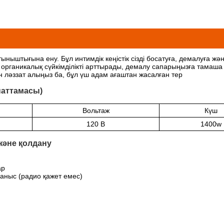
ныштығына ену. Бұл интимдік кеңістік сізді босатуға, демалуға жә
органикалық сүйкімділікті арттырады, демалу сапарыңызға тамаша ж
н ләззат алыңыз ба, бұл үш адам ағаштан жасалған тер
паттамасы)
Вольтаж
Күш
120 В
1400w
және қолдану
ар
ныс (радио қажет емес)