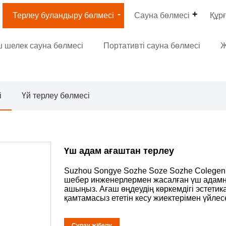
Терлеу буландыру бөлмесі
Сауна бөлмесі
Құрғ
 шелек сауна бөлмесі
Портативті сауна бөлмесі
Ж
і
Үй терлеу бөлмесі
Үш адам ағаштан терлеу
Suzhou Songye Sozhe Soze Sozhe Colegen 
шебер инженерлермен жасалған үш адамн
ашыңыз. Ағаш өңдеудің көркемдігі эстети
қамтамасыз ететін кесу жиектерімен үйлесе
Сұрау жіберу