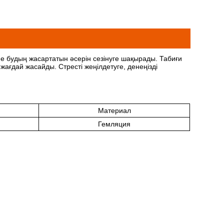
не будың жасартатын әсерін сезінуге шақырады. Табиғи
ағдай жасайды. Стресті жеңілдетуге, денеңізді
Материал
Гемляция