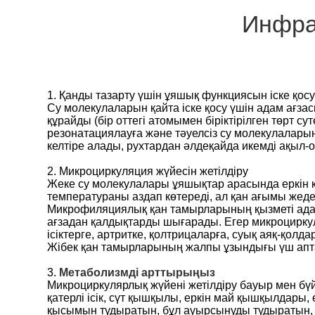
Инфра
1. Қанды тазарту үшін ұяшық функциясын іске қос
Су молекулаларын қайта іске қосу үшін адам ағзас
құрайды (бір оттегі атомымен біріктірілген төр
резонатациялауға және тәуелсіз су молекулаларын
келтіре алады, рухтардан әлдеқайда икемді ақыл-о
2. Микроциркуляция жүйесін жетілдіру
Жеке су молекулалары ұяшықтар арасында еркін к
температураны аздап көтереді, ал қан ағымы же
Микрофиляциялық қан тамырларының қызметі адам 
ағзадан қалдықтарды шығарады. Егер микроциркул
ісіктерге, артритке, қолтрицаларға, суық аяқ-қолда
Жібек қан тамырларының жалпы ұзындығы үш апта, 
3.
Метаболизмді арттырыңыз
Микроциркулярлық жүйені жетілдіру бауыр мен бүй
қатерлі ісік, сүт қышқылы, еркін май қышқылдары
қысымын тудыратын, бұл ауырсынуды тудыратын,