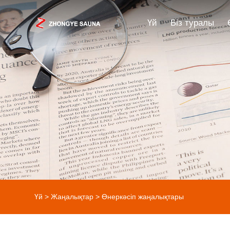
Үй
Біз туралы
Үй
>
Жаңалықтар
>
Өнеркәсіп жаңалықтары