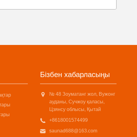
Бізбен хабарласыңы
№ 48 Зоуматанг жол, Вужонг
ақтар
ауданы, Сучжоу қаласы,
тары
Цзянсу облысы, Қытай
тары
+8618001574499
saunad688@163.com