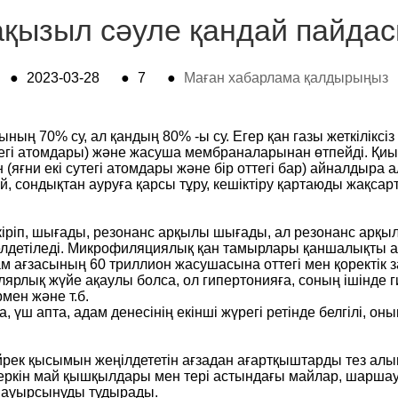
қызыл сәуле қандай пайдас
●
2023-03-28
●
7
●
Маған хабарлама қалдырыңыз
у
ының 70% су, ал қандың 80% -ы су. Егер қан газы жеткіліксі
т сутегі атомдары) және жасуша мембраналарынан өтпейді. 
 (яғни екі сутегі атомдары және бір оттегі бар) айналдыра
й, сондықтан ауруға қарсы тұру, кешіктіру қартаюды жақсар
іріп, шығады, резонанс арқылы шығады, ал резонанс арқыл
делдетіледі. Микрофиляциялық қан тамырлары қаншалықты 
ағзасының 60 триллион жасушасына оттегі мен қоректік з
ярлық жүйе ақаулы болса, ол гипертонияға, соның ішінде 
рмен және т.б.
үш апта, адам денесінің екінші жүрегі ретінде белгілі, он
рек қысымын жеңілдететін ағзадан ағартқыштарды тез алып 
, еркін май қышқылдары мен тері астындағы майлар, шарша
 ауырсынуды тудырады.