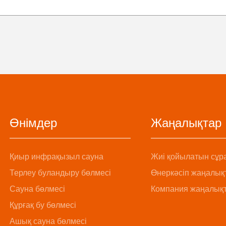
Өнімдер
Жаңалықтар
Қиыр инфрақызыл сауна
Жиі қойылатын сұр
Терлеу буландыру бөлмесі
Өнеркәсіп жаңалық
Сауна бөлмесі
Компания жаңалық
Құрғақ бу бөлмесі
Ашық сауна бөлмесі