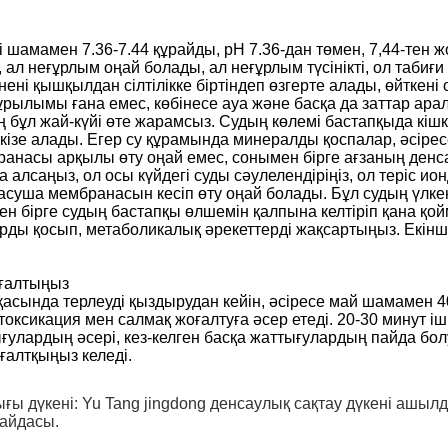
шамамен 7.36-7.44 құрайды, рН 7.36-дан төмен, 7,44-тен ж
ал неғұрлым оңай болады, ал неғұрлым түсінікті, ол табиғи
ені қышқылдан сілтілікке біртіндеп өзгерте алады, өйткен
құрылымы ғана емес, көбінесе ауа және басқа да заттар ар
ың бұл жай-күйі өте жарамсыз. Судың көлемі бастапқыда к
кізе алады. Егер су құрамында минералды қоспалар, әсірес
насы арқылы өту оңай емес, сонымен бірге ағзаның денса
ана алсаңыз, ол осы күйдегі суды сәулелендіріңіз, ол теріс
асуша мембранасын кесіп өту оңай болады. Бұл судың үлке
н бірге судың бастапқы өлшемін қалпына келтіріп қана қо
тарды қосып, метаболикалық әрекеттерді жақсартыңыз. Екінш
оғалтыңыз
асында терлеуді қыздырудан кейін, әсіресе май шамамен 40 
токсикация мен салмақ жоғалтуға әсер етеді. 20-30 минут іш
тығулардың әсері, кез-келген басқа жаттығулардың пайда бо
ғалтқыңыз келеді.
ғы дүкені: Yu Tang jingdong денсаулық сақтау дүкені ашыл
айдасы.