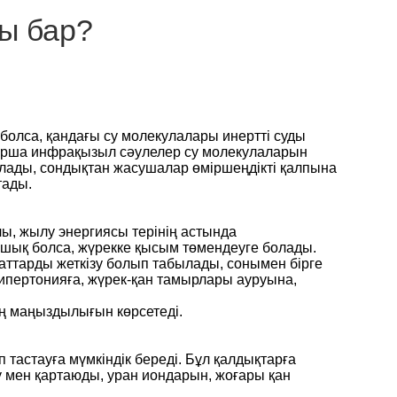
ы бар?
з болса, қандағы су молекулалары инертті суды
Қиырша инфрақызыл сәулелер су молекулаларын
 алады, сондықтан жасушалар өміршеңдікті қалпына
тады.
ы, жылу энергиясы терінің астында
ашық болса, жүрекке қысым төмендеуге болады.
аттарды жеткізу болып табылады, сонымен бірге
гипертонияға, жүрек-қан тамырлары ауруына,
ың маңыздылығын көрсетеді.
тастауға мүмкіндік береді. Бұл қалдықтарға
у мен қартаюды, уран иондарын, жоғары қан