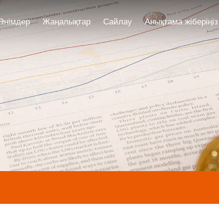
Өнімдер
Жаңалықтар
Сайлау
Анықтама жіберіңіз