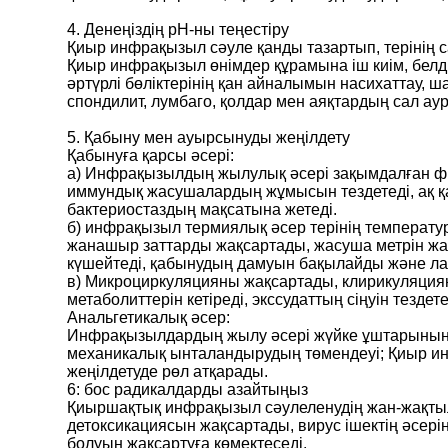
4. Денеңіздің рН-ны теңестіру
Қиыр инфрақызыл сәуле қанды тазартып, терінің 
Қиыр инфрақызыл өнімдер құрамына іш киім, белді 
әртүрлі бөліктерінің қан айналымын насихаттау,
спондилит, лумбаго, қолдар мен аяқтардың сал аур
5. Қабыну мен ауырсынуды жеңілдету
Қабынуға қарсы әсері:
а) Инфрақызылдың жылулық әсері зақымдалған физи
иммундық жасушалардың жұмысын тездетеді, ақ 
бактериостаздың мақсатына жетеді.
б) инфрақызыл термиялық әсер терінің температ
жанашыр заттарды жақсартады, жасуша метрін ж
күшейтеді, қабынудың дамуын бақылайды және ла
в) Микроциркуляцияны жақсартады, клирикуляция
метаболиттерін кетіреді, экссудаттың сіңуін тездете
Анальгетикалық әсер:
Инфрақызылдардың жылу әсері жүйке ұштарының қ
механикалық ынталандырудың төмендеуі; Қиыр ин
жеңілдетуде рөл атқарады.
6: бос радикалдарды азайтыңыз
Қиыршақтық инфрақызыл сәулеленудің жан-жақтылы
детоксикациясын жақсартады, вирус ішектің әсер
болуын жақсартуға көмектеседі.