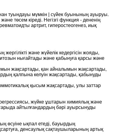
нан туындауы мүмкін | сүйек буынының ауыруы.
әне төсем кіреді. Негізгі функция - дененің
евматоидты артрит, гиперостеогенез, иық
 жергілікті және жүйелік кедергісін жояды,
итозын нығайтады және қабынуға қарсы және
ымын жақсартады, қан айналымын жақсартады,
рдың қалпына келуін жақсартады, қабынуды
оммотикалық қысым жақсартады, улы заттар
 регрессиясы, жүйке ұштарын химиялық және
оғарыда айтылғандардың бәрі ауырсынуды
ың өсуіне ықпал етеді, бауырдың
ақсартуға, денсаулық сақтаушыларының артық