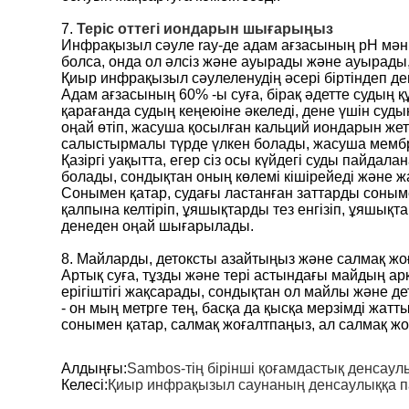
7.
Теріс оттегі иондарын шығарыңыз
Инфрақызыл сәуле ray-де адам ағзасының рН мәні 
болса, онда ол әлсіз және ауырады және ауырады, 
Қиыр инфрақызыл сәулеленудің әсері біртіндеп ден
Адам ағзасының 60% -ы суға, бірақ әдетте судың 
қарағанда судың кеңеюіне әкеледі, дене үшін суд
оңай өтіп, жасуша қосылған кальций иондарын жет
салыстырмалы түрде үлкен болады, жасуша мембра
Қазіргі уақытта, егер сіз осы күйдегі суды пайдал
болады, сондықтан оның көлемі кішірейеді және ж
Сонымен қатар, судағы ластанған заттарды соныме
қалпына келтіріп, ұяшықтарды тез енгізіп, ұяшық
денеден оңай шығарылады.
8. Майларды, детоксты азайтыңыз және салмақ ж
Артық суға, тұзды және тері астындағы майдың арқ
ерігіштігі жақсарады, сондықтан ол майлы және де
- он мың метрге тең, басқа да қысқа мерзімді жат
сонымен қатар, салмақ жоғалтпаңыз, ал салмақ жо
Алдыңғы:
Sambos-тің бірінші қоғамдастық денсаулы
Келесі:
Қиыр инфрақызыл саунаның денсаулыққа п