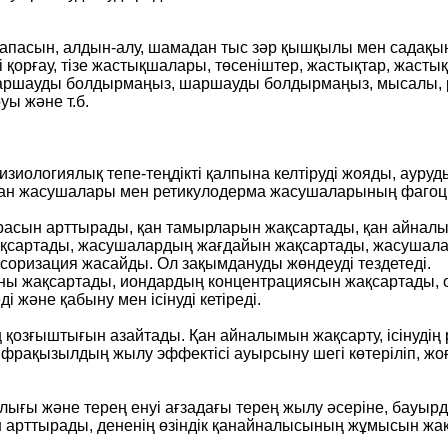
сапасын, алдын-алу, шамадан тыс зәр қышқылы мен садақы
қорғау, тізе жастықшалары, төсеніштер, жастықтар, жастық ж
 шаршауды болдырмаңыз, шаршауды болдырмаңыз, мысалы, р
уы және т.б.
ологиялық тепе-теңдікті қалпына келтіруді жояды, аурудың
қан жасушалары мен ретикулодерма жасушаларының фагоц
урасын арттырады, қан тамырларын жақсартады, қан айнал
ақсартады, жасушалардың жағдайын жақсартады, жасушала
соризация жасайды. Ол зақымдануды жөндеуді тездетеді.
ны жақсартады, иондардың концентрациясын жақсартады, 
ді және қабыну мен ісінуді кетіреді.
озғыштығын азайтады. Қан айналымын жақсарту, ісінудің
фрақызылдың жылу эффектісі ауырсыну шегі көтеріліп, ж
ғы және терең енуі ағзадағы терең жылу әсеріне, бауырд
ін арттырады, дененің өзіндік қанайналысының жұмысын ж