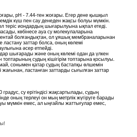
оғары, рН - 7.44-тен жоғары. Егер дене қышқыл
 емдік күш пен сау денеден жақсы болуы мүмкін.
і ол теріс иондардың шығарылуына ықпал етеді.
аласады, көбінесе ауа су молекулаларына
ішкентай болғандықтан, ол ұяшық мембраналарынан
е ластану заттар болса, оның көлемі
улығына әсер етпейді.
 иондар шығарады және оның көлемі одан да үлкен
н топтарының судың кішігірім топтарына қосылуы.
ймай, сонымен қатар судың бастапқы өлшемін
і жағынан, ластанған заттарды сығылған заттар
градус, су ерітіндісі жақсартылады, судың
інде оның терлеуі он мың метрлік жүгіруге барады
луы мүмкін емес, ал ыңғайлы жаттығулар емес,
ды!